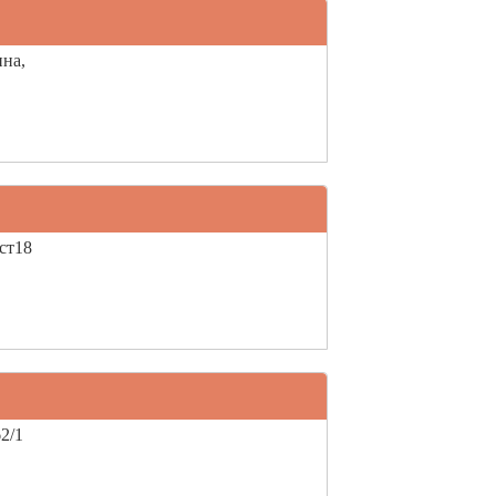
ина,
 ст18
2/1