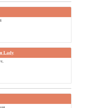
4
я Lady
е,
ная,