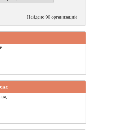
Найдено 90 организаций
16
екс
ная,