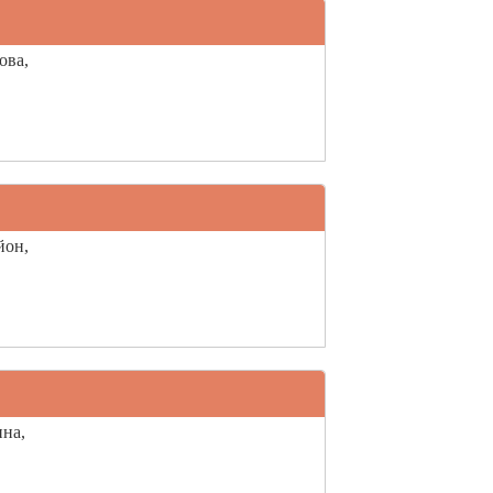
ова,
йон,
ина,